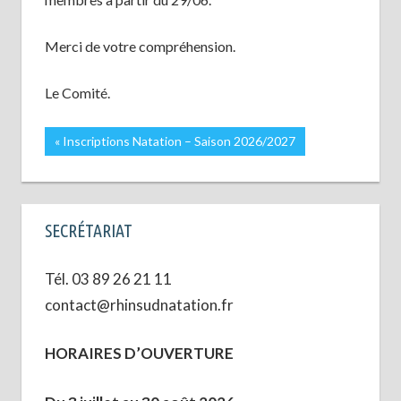
Merci de votre compréhension.
Le Comité.
Navigation
Publication
Inscriptions Natation – Saison 2026/2027
précédente :
de
l’article
SECRÉTARIAT
Tél. 03 89 26 21 11
contact@rhinsudnatation.fr
HORAIRES D’OUVERTURE