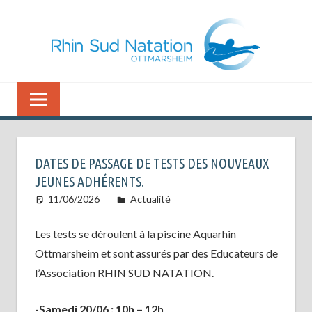
Aller
au
contenu
La
RHIN
passion
SUD
de
l'eau
NATATION
DATES DE PASSAGE DE TESTS DES NOUVEAUX
JEUNES ADHÉRENTS.
11/06/2026
Actualité
Les tests se déroulent à la piscine Aquarhin
Ottmarsheim et sont assurés par des Educateurs de
l’Association RHIN SUD NATATION.
-Samedi 20/06 : 10h – 12h