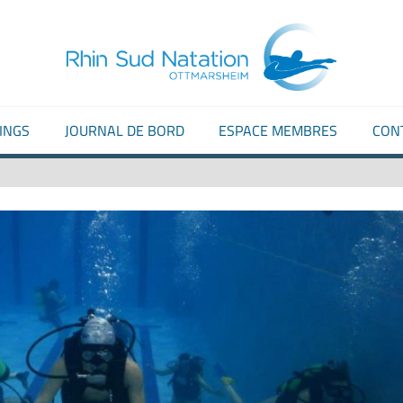
La
RHI
passion
SUD
de
l'eau
NAT
INGS
JOURNAL DE BORD
ESPACE MEMBRES
CON